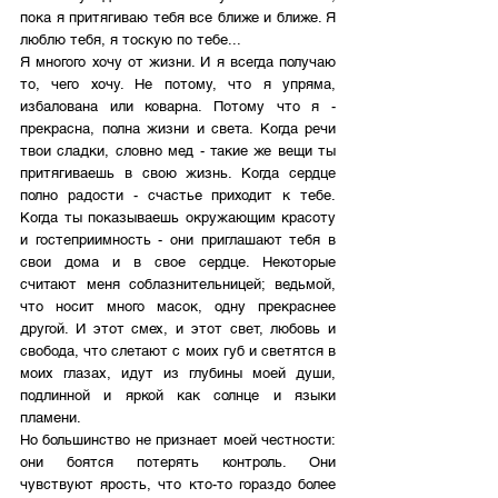
пока я притягиваю тебя все ближе и ближе. Я 
люблю тебя, я тоскую по тебе...
Я многого хочу от жизни. И я всегда получаю 
то, чего хочу. Не потому, что я упряма, 
избалована или коварна. Потому что я - 
прекрасна, полна жизни и света. Когда речи 
твои сладки, словно мед - такие же вещи ты 
притягиваешь в свою жизнь. Когда сердце 
полно радости - счастье приходит к тебе. 
Когда ты показываешь окружающим красоту 
и гостеприимность - они приглашают тебя в 
свои дома и в свое сердце. Некоторые 
считают меня соблазнительницей; ведьмой, 
что носит много масок, одну прекраснее 
другой. И этот смех, и этот свет, любовь и 
свобода, что слетают с моих губ и светятся в 
моих глазах, идут из глубины моей души, 
подлинной и яркой как солнце и языки 
пламени. 
Но большинство не признает моей честности: 
они боятся потерять контроль. Они 
чувствуют ярость, что кто-то гораздо более 