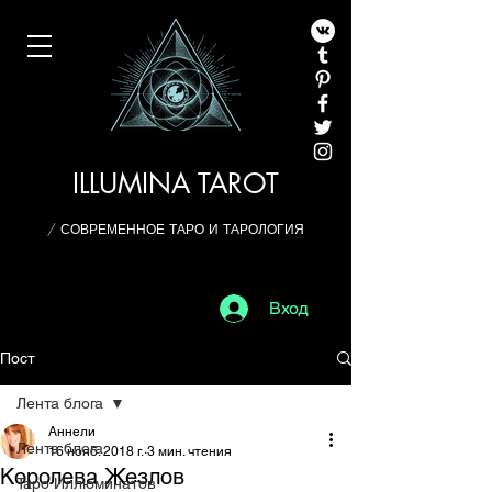
ILLUMINA TAROT
/ СОВРЕМЕННОЕ ТАРО И ТАРОЛОГИЯ
Вход
Пост
Лента блога
Аннели
Лента блога
16 нояб. 2018 г.
3 мин. чтения
Королева Жезлов
Таро Иллюминатов