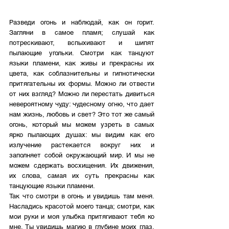
Разведи огонь и наблюдай, как он горит. 
Загляни в самое пламя; слушай как 
потрескивают, вспыхивают и шипят 
пылающие угольки. Смотри как танцуют 
языки пламени, как живы и прекрасны их 
цвета, как соблазнительны и гипнотически 
притягательны их формы. Можно ли отвести 
от них взгляд? Можно ли перестать дивиться 
невероятному чуду: чудесному огню, что дает 
нам жизнь, любовь и свет? Это тот же самый 
огонь, который мы можем узреть в самых 
ярко пылающих душах: мы видим как его 
излучение растекается вокруг них и 
заполняет собой окружающий мир. И мы не 
можем сдержать восхищения. Их движения, 
их слова, самая их суть прекрасны как 
танцующие языки пламени. 
Так что смотри в огонь и увидишь там меня. 
Насладись красотой моего танца; смотри, как 
мои руки и моя улыбка притягивают тебя ко 
мне. Ты увидишь магию в глубине моих глаз, 