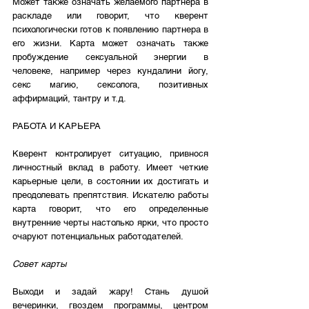
Может также означать желаемого партнера в 
раскладе или говорит, что кверент 
психологически готов к появлению партнера в 
его жизни. Карта может означать также 
пробуждение сексуальной энергии в 
человеке, например через кундалини йогу, 
секс магию, сексолога, позитивных 
аффирмаций, тантру и т.д. 
РАБОТА И КАРЬЕРА
Кверент контролирует ситуацию, привнося 
личностный вклад в работу. Имеет четкие 
карьерные цели, в состоянии их достигать и 
преодолевать препятствия. Искателю работы 
карта говорит, что его определенные 
внутренние черты настолько ярки, что просто 
очаруют потенциальных работодателей.
Совет карты
Выходи и задай жару! Стань душой 
вечеринки, гвоздем программы, центром 