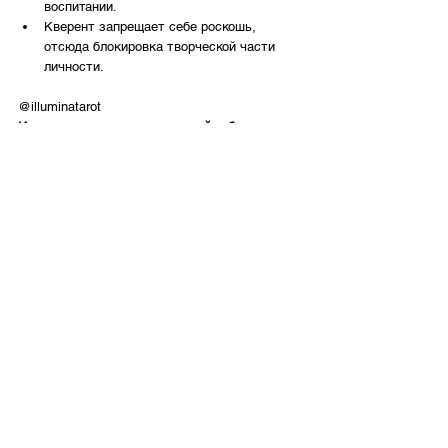
воспитании. 
Кверент запрещает себе роскошь, 
отсюда блокировка творческой части 
личности.
@illuminatarot
Использование материалов сайта без 
письменного согласия автора не 
разрешается!
Значения аркана в других колодах
значения арканов
значения карт таро иллюминатов
старшие арканы
любовь
энергия
творчество
венера
красота
рост
императрица
воплощение
урожай
созидание
сексуальность
жизненная энергия
воспитание
великолепие
женщина
изобилие
материя
чувственность
материнство
роскошь
феминизм
женственность
рождение
роды
менструация
красный
мать
Таро Иллюминатов