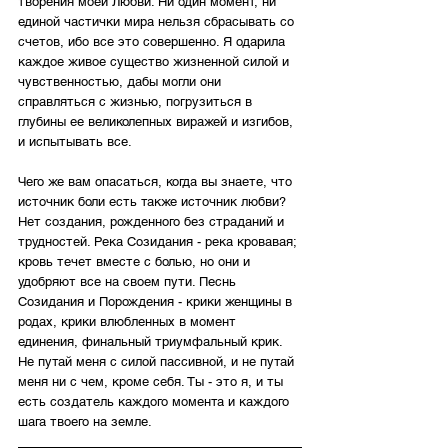
творения моей Любви. Ни один момент, ни 
единой частички мира нельзя сбрасывать со 
счетов, ибо все это совершенно. Я одарила 
каждое живое существо жизненной силой и 
чувственностью, дабы могли они 
справляться с жизнью, погрузиться в 
глубины ее великолепных виражей и изгибов, 
и испытывать все. 
Чего же вам опасаться, когда вы знаете, что 
источник боли есть также источник любви? 
Нет создания, рожденного без страданий и 
трудностей. Река Созидания - река кровавая; 
кровь течет вместе с болью, но они и 
удобряют все на своем пути. Песнь 
Созидания и Порождения - крики женщины в 
родах, крики влюбленных в момент 
единения, финальный триумфальный крик. 
Не путай меня с силой пассивной, и не путай 
меня ни с чем, кроме себя. Ты - это я, и ты 
есть создатель каждого момента и каждого 
шага твоего на земле.