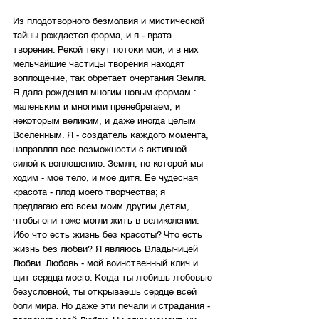
Из плодотворного безмолвия и мистической 
тайны рождается форма, и я - врата 
творения. Рекой текут потоки мои, и в них 
мельчайшие частицы творения находят  
воплощение, так обретает очертания Земля. 
Я дала рождения многим новым формам : 
маленьким и многими пренебрегаем, и 
некоторым великим, и даже иногда целым 
Вселенным. Я - создатель каждого момента, 
направляя все возможности с активной 
силой к воплощению. Земля, по которой мы 
ходим - мое тело, и мое дитя. Ее чудесная 
красота - плод моего творчества; я 
предлагаю его всем моим другим детям, 
чтобы они тоже могли жить в великолепии. 
Ибо что есть жизнь без красоты? Что есть 
жизнь без любви? Я являюсь Владычицей 
Любви. Любовь - мой воинственный клич и 
щит сердца моего. Когда ты любишь любовью 
безусловной, ты открываешь сердце всей 
боли мира. Но даже эти печали и страдания - 