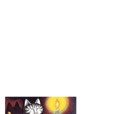
же день.
Провожу обучение Таро по 
удобному для вас графику и в 
удобное для вас время. Расскажу о 
Таро, как системе. Изучим старшие 
арканы, младшие арканы, как 
делаются расклады и как читаются 
прямые и перевернутые карты. 
Покажу важные фишки, которых не 
узнаете в школах Таро. 
Подойдет для заинтересованных и 
мотивированных людей любого 
уровня.