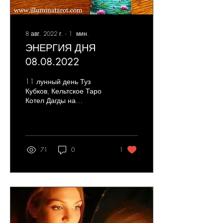
8 авг. 2022 г.
∙
1
мин.
ЭНЕРГИЯ ДНЯ
08.08.2022
11 лунный день Туз
Кубков, Кельтское Таро
Котел Дагды на
изображении (герой
ирландской мифологии),
по легенде, способен
накормить всех
71
0
1