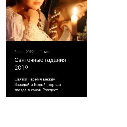
8 янв. 2019 г.
∙
1
мин.
Святочные гадания
2019
Святки - время между
Звездой и Водой (первая
звезда в канун Рождества
и освящение воды в
Крещенский сочельник).
Волшебное,
таинственное,...
21
0
1