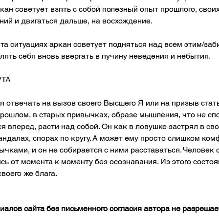
ан советует взять с собой полезный опыт прошлого, своих
ий и двигаться дальше, на восхождение.
та ситуациях аркан советует подняться над всем этим/заби
лять себя вновь ввергать в пучину неведения и небытия. 
РТА
 отвечать на вызов своего Высшего Я или на призыв стать
прошлом, в старых привычках, образе мышления, что не сп
я вперед, расти над собой. Он как в ловушке застрял в св
ндалах, спорах по кругу. А может ему просто слишком ком
чками, и он не собирается с ними расставаться. Человек с
ясь от момента к моменту без осознавания. Из этого состо
воего же блага.
алов сайта без письменного согласия автора не разрешае