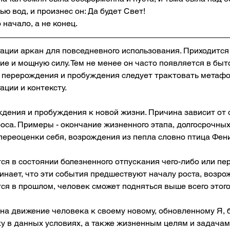
ю вод, и произнес он: Да будет Свет! 
 начало, а не конец.
ации аркан для повседневного использования. Приходится
ие и мощную силу. Тем не менее он часто появляется в быт
ю перерождения и пробуждения следует трактовать метафо
ции и контексту. 
дения и пробуждения к новой жизни. Причина зависит от
роса. Примеры - окончание жизненного этапа, долгосрочных
 переоценки себя, возрождения из пепла словно птица Фени
ся в состоянии болезненного отпускания чего-либо или пе
инает, что эти события предшествуют началу роста, возро
ся в прошлом, человек сможет подняться выше всего этого
на движение человека к своему новому, обновленному Я, 
у в данных условиях, а также жизненным целям и задачам