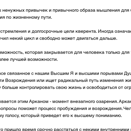
х ненужных привычек и привычного образа мышления для 
ия по жизненному пути.
стремления и долгосрочные цели кверента. Иногда означае
нчил некий цикл и свободно может двигаться дальше. 
можность, которая закрывается для человека только для т
более лучшей возможности.
все связанное с нашим Высшим Я и высшими порывами Душ
ти Возрождения или ищет радикальный путь изменения жиз
 больше контролировать свою жизнь и освободиться от ог
ывается этим Арканом - момент внезапного озарения. Арка
 вопросы поможет процесс пробуждения и возрождения. Че
у голосу, который приведет его к высшему пониманию.
 то пришло время срочно расстаться с некими внутренним