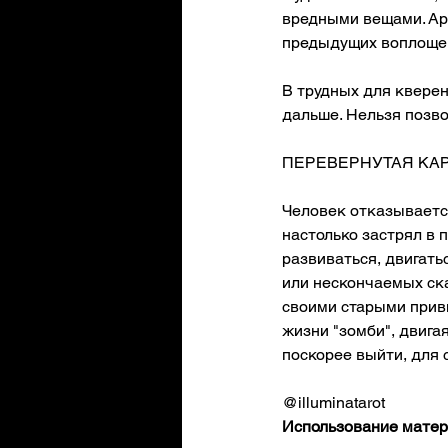
вредными вещами. Арк
предыдущих воплощен
В трудных для кверен
дальше. Нельзя позво
ПЕРЕВЕРНУТАЯ КА
Человек
отказывается
настолько застрял в 
развиваться, двигатьс
или нескончаемых ска
своими старыми привы
жизни "зомби", двига
поскорее выйти, для с
@illuminatarot
Использование матери