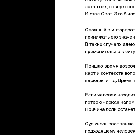
летал над поверхность
И стал Свет. Это было
Сложный в интерпрет
принижать его значен
В таких случаях иде
применительно к ситуа
Пришло время возрож
карт и контекста воп
карьеры и т.д. Время
Если человек находит
потерю - аркан напом
Причина боли останет
Суд указывает также 
подходящему человек