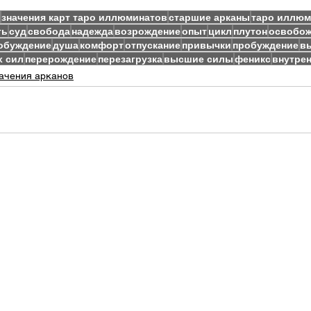
значения карт таро иллюминатов
старшие арканы
таро иллюм
ть
суд
свобода
надежда
возрождение
опыт
цикл
плутон
освобо
обуждение
душа
комфорт
отпускание
привычки
пробуждение
в
 сил
перерождение
перезагрузка
высшие силы
феникс
внутрен
ачения арканов