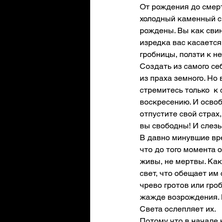
От рождения до смерт
холодный каменный ск
рождены. Вы как свин
изредка вас касается
гробницы, ползти к н
Создать из самого се
из праха земного. Но
стремитесь только  к
воскресению. И освобо
отпустите свой страх,
вы свободны! И слезы
В давно минувшие вре
что до того момента 
живы, не мертвы. Как 
свет, что обещает им
чрево гротов или гроб
жажде возрождения. И
Света ослепляет их. 
Потому что в начале 