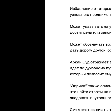
Избавление от стары
успешного продвижен
Может указывать на у
достиг цели или зако
Может обозначать воз
дать дорогу другой, 
Аркан Суд отражает 
идет по духовному пу
который позволит ему
“Эврика!” также опис
что найти ответы на
следовать внутреннем
Суд может означать,