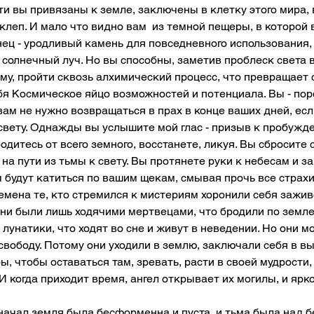
и вы привязаны к земле, заключены в клетку этого мира, 
леп. И мало что видно вам  из темной пещеры, в которой 
ец - уродливый камень для повседневного использования, 
 солнечный луч. Но вы способны, заметив проблеск света 
ему, пройти сквозь алхимический процесс, что превращает с
бя Космическое яйцо возможностей и потенциала. Вы - по
 вам не нужно возвращаться в прах в конце ваших дней, есл
 свету. Однажды вы услышите мой глас - призыв к пробужд
дитесь от всего земного, восстанете, ликуя. Вы сбросите с
 на пути из тьмы к свету. Вы протянете руки к небесам и за
 будут катиться по вашим щекам, смывая прочь все страхи.
мена те, кто стремился к мистериям хоронили себя заживо
они были лишь ходячими мертвецами, что бродили по земле
лунатики, что ходят во сне и живут в неведении. Но они м
 свободу. Потому они уходили в землю, заключали себя в в
ы, чтобы оставаться там, зревать, расти в своей мудрости,
 когда приходит время, ангел открывает их могилы, и ярко
начал земля была бесформенна и пуста, и тьма была над б