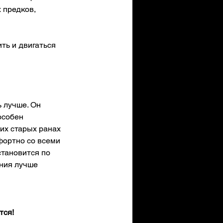
 предков, 
ть и двигаться 
 лучше. Он 
особен 
оих старых ранах 
фортно со всеми 
тановится по 
яния лучше 
тся!