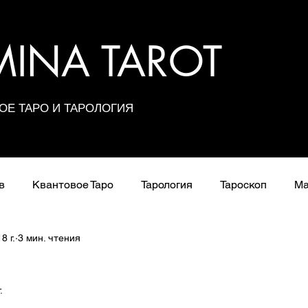
UMINA TAROT
ОЕ ТАРО И ТАРОЛОГИЯ
в
Квантовое Таро
Тарология
Тароскоп
Ма
8 г.
3 мин. чтения
Расклады
Сочетания карт
Значения арканов
.
Школа Таро
з 5 звезд.