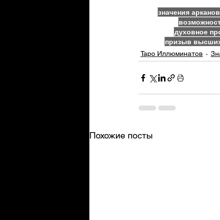
значения арканов
возможнос
духовное пр
призыв высших
Таро Иллюминатов
Зн
Похожие посты