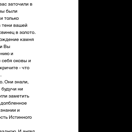
вас заточили в 
вы были 
и только 
в тени вашей 
винец в золото. 
рождение камня 
и Вы 
ению и 
 себя оковы и 
кричите - что 
 
. Они знали, 
 будучи ни 
огли заметить 
ыдолбленное 
 знании и 
сть Истинного 
ездною. И ангел 