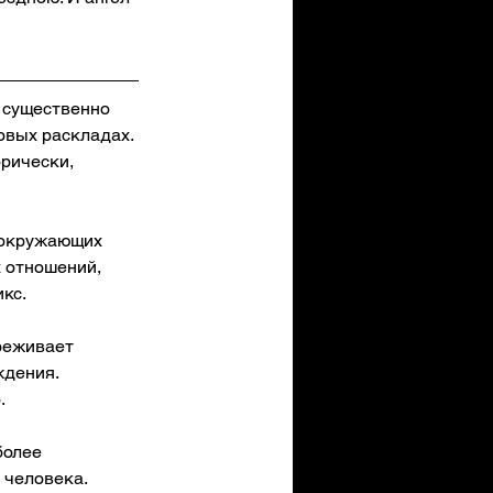
 существенно 
овых раскладах. 
рически, 
 окружающих 
 отношений, 
кс.
реживает 
ждения. 
.
более 
 человека.