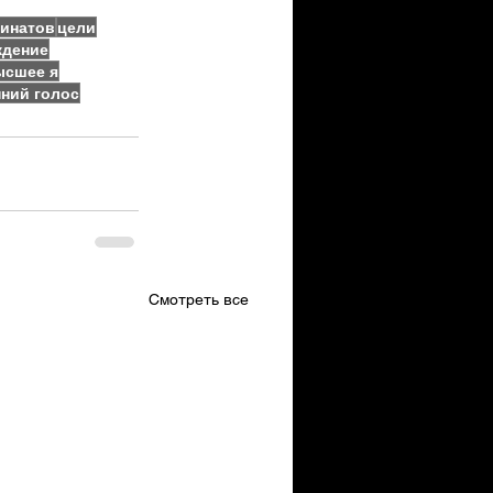
инатов
цели
ждение
ысшее я
ний голос
Смотреть все