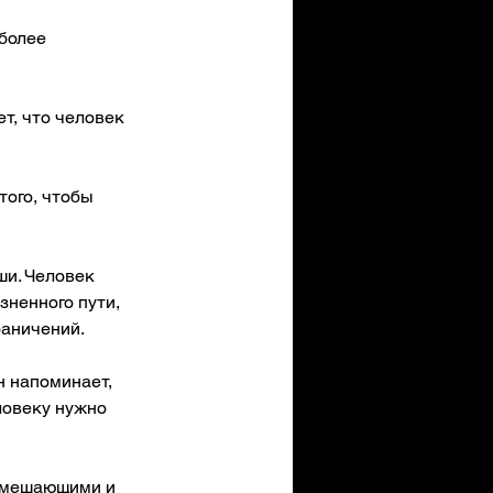
более 
т, что человек 
ого, чтобы 
и. Человек 
ненного пути, 
раничений.
н напоминает, 
ловеку нужно 
и мешающими и 