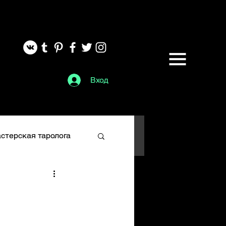
Вход
стерская таролога
Глифы