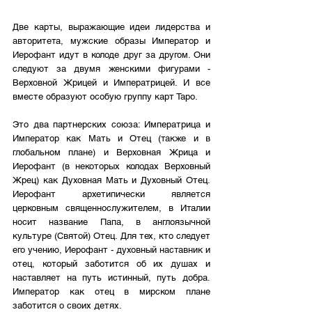
Две карты, выражающие идеи лидерства и 
авторитета, мужские образы Император и 
Иерофант идут в колоде друг за другом. Они 
следуют за двумя женскими фигурами - 
Верховной Жрицей и Императрицей. И все 
вместе образуют особую группу карт Таро. 
Это два партнерских союза: Императрица и 
Император как Мать и Отец (также и в 
глобальном плане) и Верховная Жрица и 
Иерофант (в некоторых колодах Верховный 
Жрец) как Духовная Мать и Духовный Отец. 
Иерофант архетипически является 
церковным священнослужителем, в Италии 
носит название Папа, в англоязычной 
культуре (Святой) Отец. Для тех, кто следует 
его учению, Иерофант - духовный наставник и 
отец, который заботится об их душах и 
наставляет на путь истинный, путь добра. 
Император как отец в мирском плане 
заботится о своих детях. 