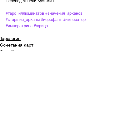
Перевод Аннели Кузьмич
#таро_иллюминатов
#значения_арканов
#старшие_арканы
#иерофант
#император
#императрица
#жрица
Тарология
Сочетания карт
Таро Иллюминатов
Смотреть все
Недавние посты