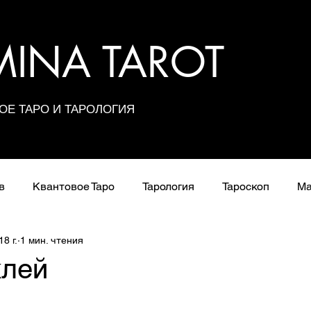
UMINA TAROT
ОЕ ТАРО И ТАРОЛОГИЯ
в
Квантовое Таро
Тарология
Тароскоп
Ма
8 г.
1 мин. чтения
Расклады
Сочетания карт
Значения арканов
клей
з 5 звезд.
Школа Таро