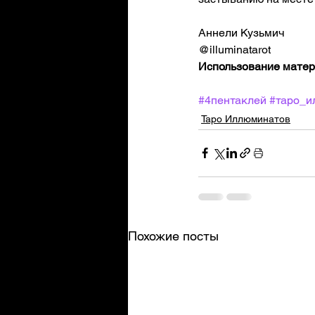
Аннели Кузьмич
@illuminatarot
Использование матери
#4пентаклей
#таро_и
Таро Иллюминатов
Похожие посты