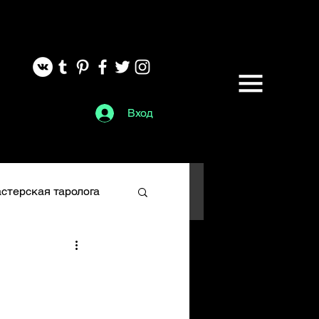
Вход
стерская таролога
Глифы