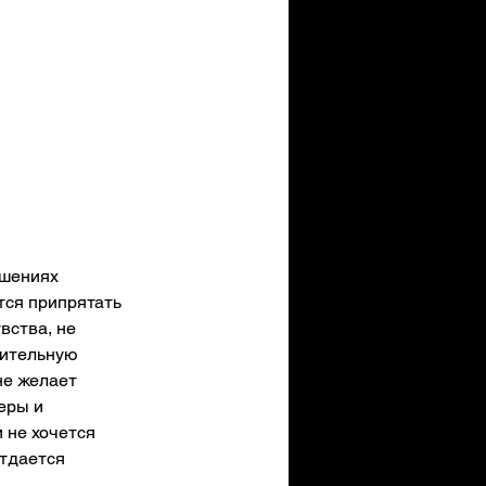
шениях 
тся припрятать 
вства, не 
нительную 
не желает 
еры и 
 не хочется 
тдается 