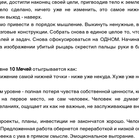
деи, достигли наконец своей цели, пригвоздив тело к земле
ело сделано, ничего уже не изменить, это самое нижн
н выход - наверх. 
мо привести в порядок мышление. Выкинуть ненужные, в
говые конструкции. Собрать снова в единое целое то, что
лей и задач. Снова сфокусироваться на ОДНОМ. Начина
а изображении убитый рыцарь скрестил пальцы руки в б
вне 
10 Мечей
 отыгрывается как:
ижение самой нижней точки - ниже уже некуда. Хуже уже не
 уровне - полная потеря чувства собственной ценности, к
 на первое место, не сам человек. Человек не думает
еланиях, ощущает их как не важные, не заслуживающие в
роекты, планы, инвестиции не закончатся хорошо. Челов
. Предложенная работа обернется переработкой и низкой оп
овека с ума в прямом смысле. Эмоциональное выгорание.