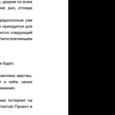
, ударив по всем 
ее дно, отсюда 
редоносные уже 
 пригодится для 
ется следующий 
лагословляющем 
 будет.
омплекс жертвы. 
 о себе, своих 
нимания.
ек потеряет на 
латой. Проект в 