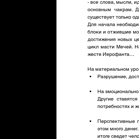
- все слова, мысли, и
основным чакрам. Д
существует только оди
Для начала необходи
блоки и отжившие моз
достижения новых це
цикл масти Мечей. Н
жесте Иерофанта…
На материальном уро
Разрушение, дост
На эмоциональном
Другие ставятся
потребностях и ж
Перспективные п
этом много денег
итоге сведет чел