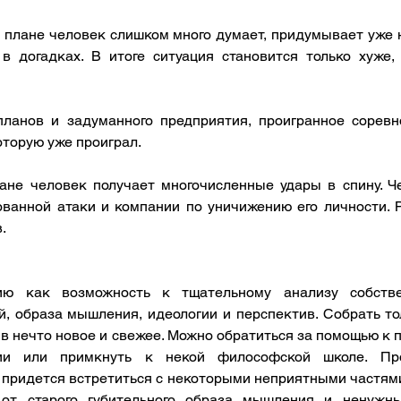
 плане человек слишком много думает, придумывает уже 
 в догадках. В итоге ситуация становится только хуже, 
ланов и задуманного предприятия, проигранное соревно
которую уже проиграл.
ане человек получает многочисленные удары в спину. Че
ованной атаки и компании по уничижению его личности. Р
.
ию как возможность к тщательному анализу собствен
й, образа мышления, идеологии и перспектив. Собрать то
в нечто новое и свежее. Можно обратиться за помощью к 
ии или примкнуть к некой философской школе. Про
 придется встретиться с некоторыми неприятными частями 
 от старого губительного образа мышления и ненужны