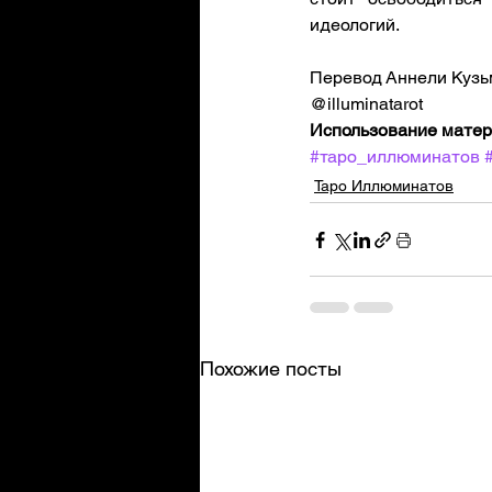
идеологий.
Перевод Аннели Кузь
@illuminatarot
Использование матери
#таро_иллюминатов
Таро Иллюминатов
Похожие посты