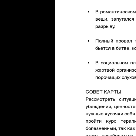
В романтическом
вещи, запутался
разрыву.
Полный провал п
бьется в битве, 
В социальном пл
жертвой организ
порочащих слухов
СОВЕТ КАРТЫ
Рассмотреть ситуац
убеждений, ценносте
нужные кусочки себя 
пройти курс терап
болезненный, так как
стоит освободиться