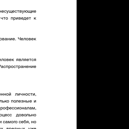
несуществующие 
что приведет к 
вание. Человек 
ловек является 
аспространение 
ной личности, 
лько полезные и 
профессионалам, 
цесс довольно 
самого себя, но 
х вредных уже 