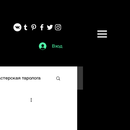
Вход
стерская таролога
Глифы