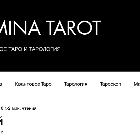
UMINA TAROT
ОЕ ТАРО И ТАРОЛОГИЯ
в
Квантовое Таро
Тарология
Тароскоп
Ма
8 г.
2 мин. чтения
Расклады
Сочетания карт
Значения арканов
й
г.
Школа Таро
з 5 звезд.