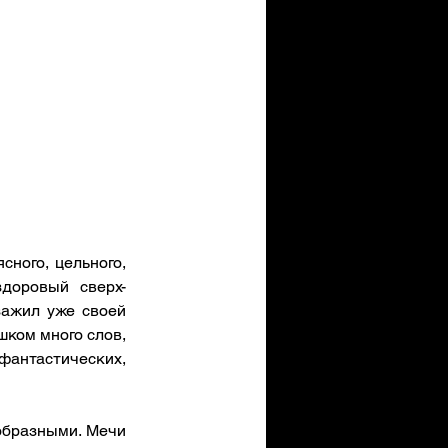
ного, цельного, 
доровый сверх-
ажил уже своей 
ом много слов, 
антастических, 
образными. Мечи 