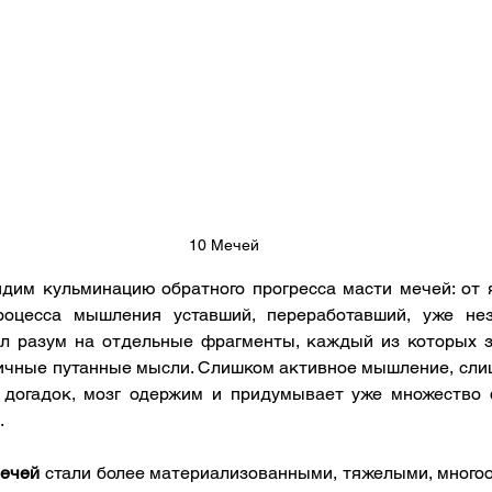
10 Мечей
дим кульминацию обратного прогресса масти мечей: от яс
роцесса мышления уставший, переработавший, уже нез
л разум на отдельные фрагменты, каждый из которых з
ичные путанные мысли. Слишком активное мышление, слишк
догадок, мозг одержим и придумывает уже множество ф
.
Мечей
 стали более материализованными, тяжелыми, много