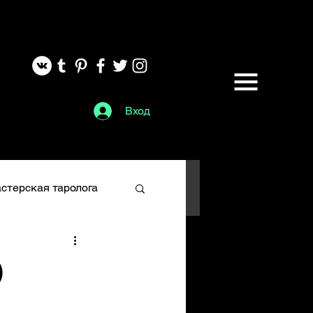
Вход
стерская таролога
Глифы
)