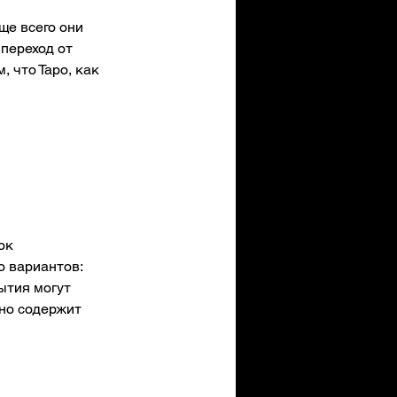
ще всего они 
переход от 
 что Таро, как 
ок 
 вариантов: 
ытия могут 
но содержит 