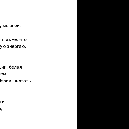
у мыслей, 
я также, что 
ую энергию, 
ии, белая 
лом 
арии, чистоты 
 и 
, 