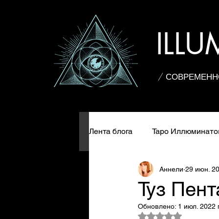
ILL
/ СОВРЕМЕНН
Лента блога
Таро Иллюминато
Аннели
29 июн. 20
Карта дня
Колоды Таро
Туз Пент
Обновлено:
1 июл. 2022 г
История Таро
Практики
Оценка: не число и