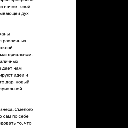
и начнет свой 
тывающей дух 
каны 
а различных 
аклей 
 материальном, 
азличных 
 дает нам 
ируют идеи и 
то дар, новый 
ериальной 
изнеса. Смелого 
 сам по себе 
довать то, что 