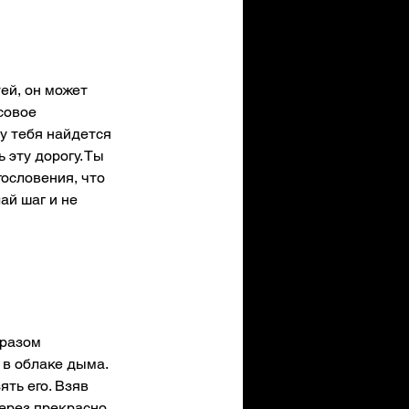
ей, он может 
совое 
 у тебя найдется 
эту дорогу. Ты 
ословения, что 
ай шаг и не 
разом 
в облаке дыма. 
ять его. Взяв 
через прекрасно 