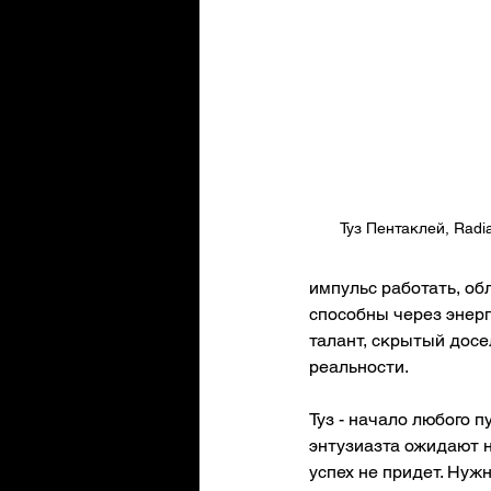
Туз Пентаклей, Radian
импульс работать, об
способны через энерг
талант, скрытый досе
реальности. 
Туз - начало любого п
энтузиазта ожидают н
успех не придет. Нуж