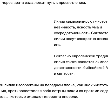
 через врата сада лежит путь к просветлению. 
Лилии символизируют чистот
невинность, ясность ума и 
сосредоточенность. Считаетс
лилии несут конкретно женск
инь. 
Согласно европейской традиц
лилия также является симво
девственности, библейской М
и святости. 
ей лилии изображены на переднем плане, как знак чистоты
ия, противопоставляя себя острым пикам за вратами сада
овы, которые ожидают кверента впереди.