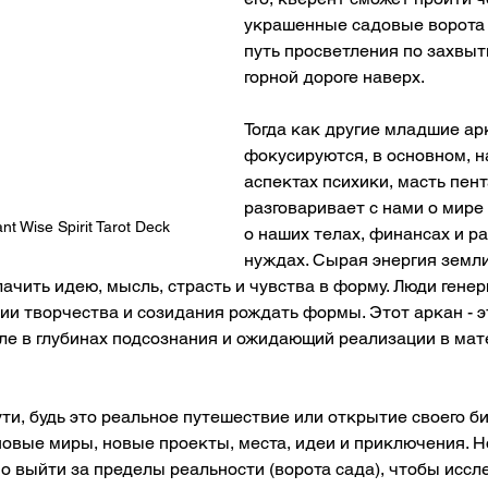
украшенные садовые ворота 
путь просветления по захвы
горной дороге наверх. 
Тогда как другие младшие ар
фокусируются, в основном, н
аспектах психики, масть пент
разговаривает с нами о мире
t Wise Spirit Tarot Deck
о наших телах, финансах и р
нуждах. Сырая энергия земли
лачить идею, мысль, страсть и чувства в форму. Люди генер
ии творчества и созидания рождать формы. Этот аркан - э
ле в глубинах подсознания и ожидающий реализации в мат
ути, будь это реальное путешествие или открытие своего б
овые миры, новые проекты, места, идеи и приключения. Но
но выйти за пределы реальности (ворота сада), чтобы иссле