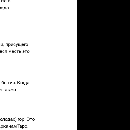
та в 
сада.
и, присущего 
вся масть это 
 бытия. Когда 
и также 
лодах) гор. Это 
рканам Таро. 