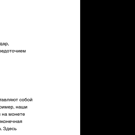
дар, 
средоточием 
тавляют собой 
ример, наши 
 на монете 
иконечная 
. Здесь 