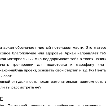
и аркан обозначает чистый потенциал масти. Это матери
совое благополучие или здоровье. Аркан направляет теб
 как материальный мир поддерживает тебя в твоих начин
чать тренировки для подготовки к марафону или 
акой-нибудь проект, основать свой стартап и т.д. Туз Пент
й свет.
шней ситуации есть некая замечательная возможность дл
ли ты рассмотреть ее?
Е
Тез Пентаклей говорит о проблемах с материальн