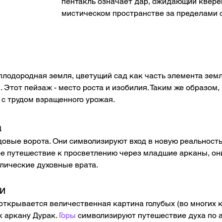
пентакль означает дар, ожидающий кверен
мистическом пространстве за пределами 
плодородная земля, цветущий сад как часть элемента земл
 Этот пейзаж - место роста и изобилия. Таким же образом, 
с трудом взращенного урожая. 
а
довые ворота. Они символизируют вход в новую реальность
ое путешествие к просветлению через младшие арканы, он
лические духовные врата.  
и
открывается величественная картина голубых (во многих ко
 аркану Дурак. 
Горы
 символизируют путешествие духа по а