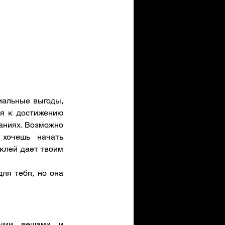
альные выгоды, 
я к достижению 
аниях. Возможно 
хочешь начать 
аклей дает твоим 
я тебя, но она 
ыми вещами и 