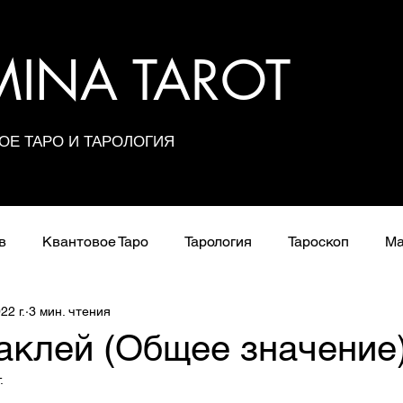
UMINA TAROT
ОЕ ТАРО И ТАРОЛОГИЯ
в
Квантовое Таро
Тарология
Тароскоп
Ма
22 г.
3 мин. чтения
Расклады
Сочетания карт
Значения арканов
аклей (Общее значение
.
Школа Таро
з 5 звезд.