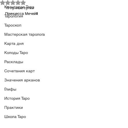
Оценка: не число из 5 звезд.
Квантовое Таро
19 лунные сутки 
Принцесса Мечей⬇️
Тарология
Тароскоп
Мастерская таролога
Карта дня
Колоды Таро
Расклады
Сочетания карт
Значения арканов
Глифы
История Таро
Практики
Школа Таро