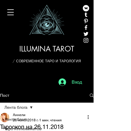
ILLUMINA TAROT
/ СОВРЕМЕННОЕ ТАРО И ТАРОЛОГИЯ
Вход
Пост
Лента блога
Аннели
Лента блога
26 нояб. 2018 г.
1 мин. чтения
Тароскоп на 26.11.2018
Таро Иллюминатов