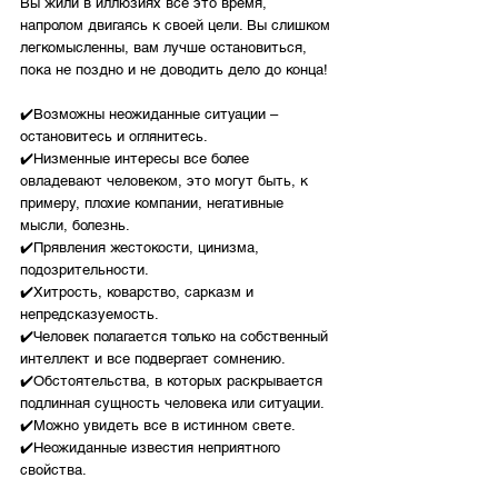
Вы жили в иллюзиях все это время, 
напролом двигаясь к своей цели. Вы слишком 
легкомысленны, вам лучше остановиться, 
пока не поздно и не доводить дело до конца!
✔️Возможны неожиданные ситуации – 
остановитесь и оглянитесь. 
✔️Низменные интересы все более 
овладевают человеком, это могут быть, к 
примеру, плохие компании, негативные 
мысли, болезнь. 
✔️Прявления жестокости, цинизма, 
подозрительности.
✔️Хитрость, коварство, сарказм и 
непредсказуемость.
✔️Человек полагается только на собственный 
интеллект и все подвергает сомнению.
✔️Обстоятельства, в которых раскрывается 
подлинная сущность человека или ситуации.
✔️Можно увидеть все в истинном свете.
✔️Неожиданные известия неприятного 
свойства.