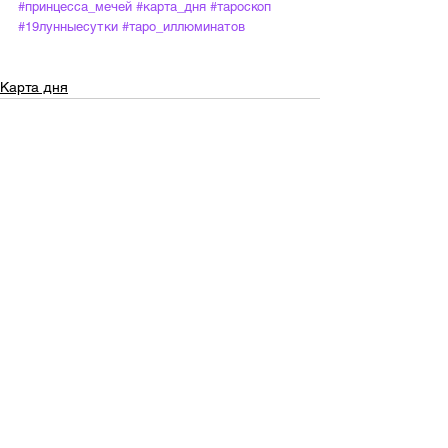
#принцесса_мечей
#карта_дня
#тароскоп
#19лунныесутки
#таро_иллюминатов
Карта дня
Смотреть все
Недавние посты