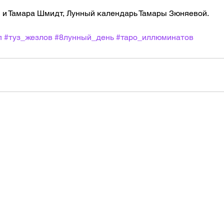
он и Тамара Шмидт, Лунный календарь Тамары Зюняевой.
п
#туз_жезлов
#8лунный_день
#таро_иллюминатов