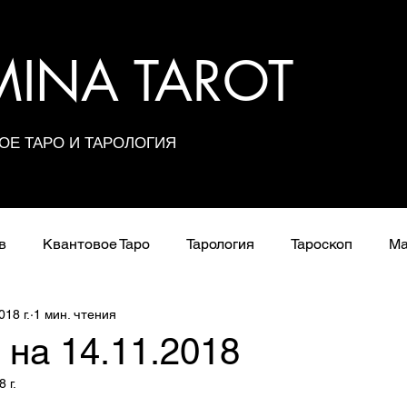
UMINA TAROT
ОЕ ТАРО И ТАРОЛОГИЯ
в
Квантовое Таро
Тарология
Тароскоп
Ма
018 г.
1 мин. чтения
Расклады
Сочетания карт
Значения арканов
 на 14.11.2018
 г.
Школа Таро
з 5 звезд.