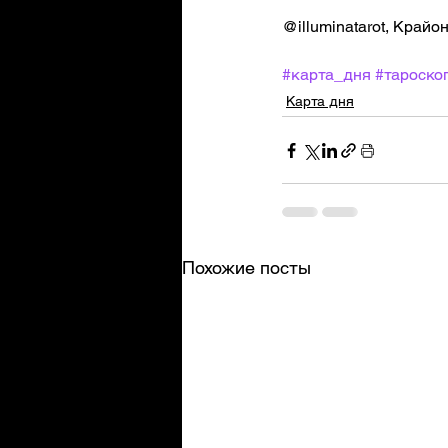
@illuminatarot, Край
#карта_дня
#тароско
Карта дня
Похожие посты