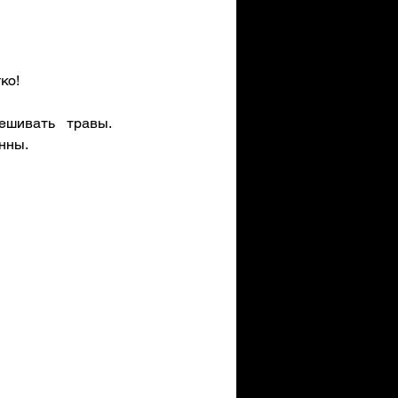
ко!
шивать травы. 
нны.