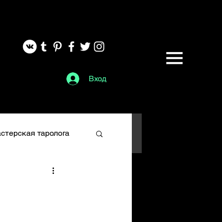
Вход
стерская таролога
Глифы