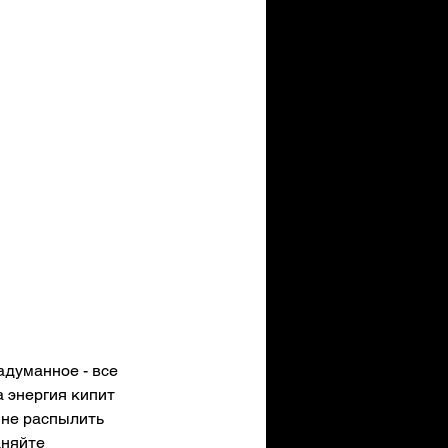
адуманное - все 
 энергия кипит 
 не распылить 
аняйте 