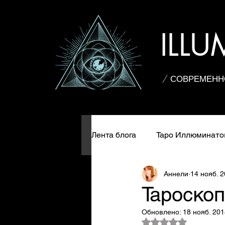
ILL
/ СОВРЕМЕНН
Лента блога
Таро Иллюминато
Аннели
14 нояб. 2
Карта дня
Колоды Таро
Тароскоп
Обновлено:
18 нояб. 2018
История Таро
Практики
Оценка: не число и