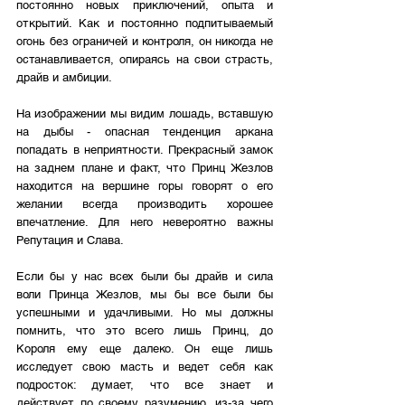
постоянно новых приключений, опыта и 
открытий. Как и постоянно подпитываемый 
огонь без ограничей и контроля, он никогда не 
останавливается, опираясь на свои страсть, 
драйв и амбиции.
На изображении мы видим лошадь, вставшую 
на дыбы - опасная тенденция аркана 
попадать в неприятности. Прекрасный замок 
на заднем плане и факт, что Принц Жезлов 
находится на вершине горы говорят о его 
желании всегда производить хорошее 
впечатление. Для него невероятно важны 
Репутация и Слава.
Если бы у нас всех были бы драйв и сила 
воли Принца Жезлов, мы бы все были бы 
успешными и удачливыми. Но мы должны 
помнить, что это всего лишь Принц, до 
Короля ему еще далеко. Он еще лишь 
исследует свою масть и ведет себя как 
подросток: думает, что все знает и 
действует по своему разумению, из-за чего 