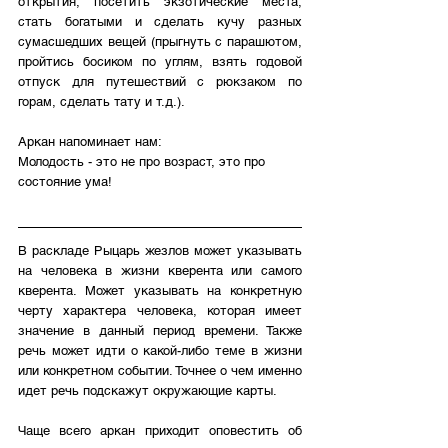
открытия, посетить экзотические места, 
стать богатыми и сделать кучу разных 
сумасшедших вещей (прыгнуть с парашютом, 
пройтись босиком по углям, взять годовой 
отпуск для путешествий с рюкзаком по 
горам, сделать тату и т.д.). 
Аркан напоминает нам: 
Молодость - это не про возраст, это про 
состояние ума!
В раскладе Рыцарь жезлов может указывать 
на человека в жизни кверента или самого 
кверента. Может указывать на конкретную 
черту характера человека, которая имеет 
значение в данный период времени. Также 
речь может идти о какой-либо теме в жизни 
или конкретном событии. Точнее о чем именно 
идет речь подскажут окружающие карты.
Чаще всего аркан приходит оповестить об 