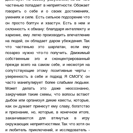
частенько попадает в неприятности. Обожает 
говорить о себе и о своих достижениях, 
умениях и силе. Есть сильное подозрение что 
он просто болтун и хвастун. Есть в нем и 
склонность к обману: благодаря интеллекту и 
харизме, ему легко производить впечатление 
на людей, он обладает даром убеждения. Так 
что частенько это шарлатан, если ему 
позарез нужно что-то получить. Движимый 
собственным эго и сконцентрированный 
прежде всего на самом себе, и несмотря на 
сопутствующие этому позитивные черты - 
уверенность в себе и подход Я СМОГУ, он 
часто манипулирует более слабыми людьми. 
Может делать это даже неосознанно, 
закручивая такие схемы, что волосы встают 
дыбом или организуя дикие квесты, которые, 
как он думает принесут ему славу, богатство 
и признание, но, которые, в конечном итоге, 
заканчиваются для втянутых в игру 
окружающих неприятностями. Так что хотя он 
и любитель приключений, и исследователь - 