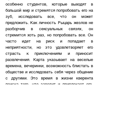
особенно студентов, которые выходят в 
большой мир и стремятся попробовать его на 
зуб, исследовать все, что он может 
предложить. Как личность Рыцарь жезлов не 
разборчив в сексуальных связях, он 
стремится хоть раз, но попробовать все. Он 
часто идет на риск и попадает в 
неприятности, но это удовлетворяет его 
страсть к приключениям и приносит 
развлечения. Карта указывает на веселые 
времена, вечеринки, возможность блистать в 
обществе и исследовать себя через общение 
с другими. Это время в жизни кверента 
поиска того, что заводит и привлекает его. 
Для того, чтобы выбрать что-то одно, он 
должен пройти через множество вещей. 
Это относится и к романтическим 
отношениям. Человек предпочтет множество 
партнеров одним устоявшийся отношениям. 
Если кверент стремится к долгосрочным 
отношениям, а выпадает этот аркан, это 