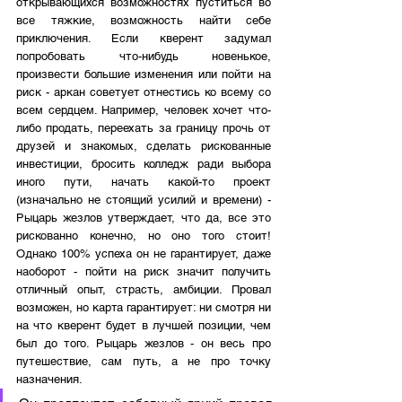
открывающихся возможностях пуститься во 
все тяжкие, возможность найти себе 
приключения. Если кверент задумал 
попробовать что-нибудь новенькое, 
произвести большие изменения или пойти на 
риск - аркан советует отнестись ко всему со 
всем сердцем. Например, человек хочет что-
либо продать, переехать за границу прочь от 
друзей и знакомых, сделать рискованные 
инвестиции, бросить колледж ради выбора 
иного пути, начать какой-то проект 
(изначально не стоящий усилий и времени) - 
Рыцарь жезлов утверждает, что да, все это 
рискованно конечно, но оно того стоит! 
Однако 100% успеха он не гарантирует, даже 
наоборот - пойти на риск значит получить 
отличный опыт, страсть, амбиции. Провал 
возможен, но карта гарантирует: ни смотря ни 
на что кверент будет в лучшей позиции, чем 
был до того. Рыцарь жезлов - он весь про 
путешествие, сам путь, а не про точку 
назначения.