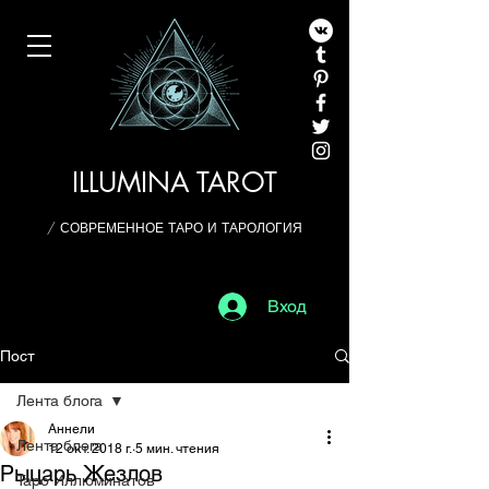
ILLUMINA TAROT
/ СОВРЕМЕННОЕ ТАРО И ТАРОЛОГИЯ
Вход
Пост
Лента блога
Аннели
Лента блога
12 окт. 2018 г.
5 мин. чтения
Рыцарь Жезлов
Таро Иллюминатов