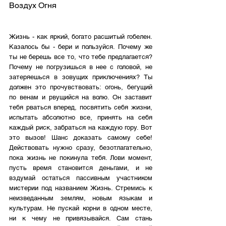
Воздух Огня
Жизнь - как яркий, богато расшитый гобелен. 
Казалось бы - бери и пользуйся. Почему же 
ты не берешь все то, что тебе предлагается? 
Почему не погрузишься в нее с головой, не 
затеряешься в зовущих приключениях? Ты 
должен это прочувствовать: огонь, бегущий 
по венам и рвущийся на волю. Он заставит 
тебя рваться вперед, посвятить себя жизни, 
испытать абсолютно все, принять на себя 
каждый риск, забраться на каждую гору. Вот 
это вызов! Шанс доказать самому себе! 
Действовать нужно сразу, безотлагательно, 
пока жизнь не покинула тебя. Лови момент, 
пусть время становится деньгами, и не 
вздумай остаться пассивным участником 
мистерии под названием Жизнь. Стремись к 
неизведанным землям, новым языкам и 
культурам. Не пускай корни в одном месте, 
ни к чему не привязывайся. Сам стань 