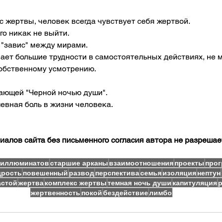
с жертвы, человек всегда чувствует себя жертвой. 
го никак не выйти.
 "завис" между мирами. 
ет большие трудности в самостоятельных действиях, не 
обственному усмотрению. 
ающей "Черной ночью души". 
вная боль в жизни человека. 
алов сайта без письменного согласия автора не разрешае
о иллюминатов
старшие арканы
взаимоотношения
проекты
прог
дрость
повешенный
развод
перспектива
семья
изоляция
нептун
астой
жертва
комплекс жертвы
темная ночь души
капитуляция
жертвенность
покой
бездействие
лимбо