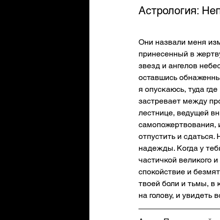
Астрология: Не
Они назвали меня изм
принесенный в жертву
звезд и ангелов небе
оставшись обнаженным
я опускаюсь, туда где 
застревает между про
лестнице, ведущей вни
самопожертвования, и
отпустить и сдаться. 
надежды. Когда у теб
частичкой великого и
спокойствие и безмят
твоей боли и тьмы, в 
на голову, и увидеть 