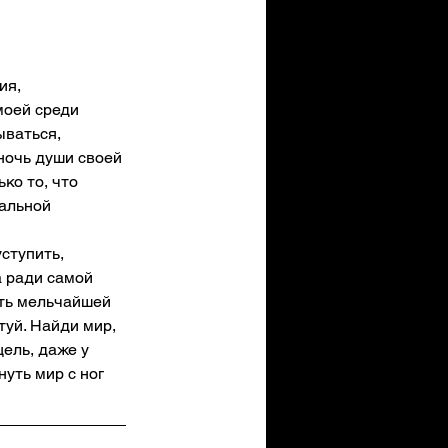
ия, 
моей среди 
ываться, 
ночь души своей 
ко то, что 
альной 
ступить, 
а ради самой 
ыть мельчайшей 
туй. Найди мир, 
ель, даже у 
уть мир с ног 