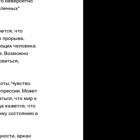
то невероятно 
мленных" 
ется, что 
о прорыва. 
ающих человека 
е. Возможно 
овиться, 
оты. Чувство 
прессии. Может 
ться, что мир к 
а кажется, что 
ому состоянию и 
ности, аркан 