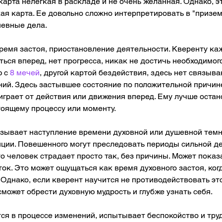
арта нелегкая в раскладе и не очень желанная. Однако, э
ая карта. Ее довольно сложно интерпретировать в "призе
евные дела. 
ремя застоя, приостановление деятельности. Кверенту каж
ься вперед, нет прогресса, никак не достичь необходимог
 с 
8 мечей
, другой картой бездействия, здесь нет связыв
ний. Здесь застывшее состояние по положительной причин
играет от действия или движения вперед. Ему лучше остан
тоящему процессу или моменту. 
азывает наступление времени духовной или душевной темн
ции. Повешенного могут преследовать периоды сильной де
то человек страдает просто так, без причины. Может показа
ок. Это может ощущаться как время духовного застоя, когд
. Однако, если кверент научится не противодействовать эт
сможет обрести духовную мудрость и глубже узнать себя. 
ся в процессе изменений, испытывает беспокойство и труд