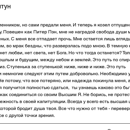
птун
енником, но сами предали меня. И теперь я козел отпущен
. Повешен как Питер Пэн, мне не наградой свобода души 
сных. С меня все отпадает прочь. Мне остается лишь вгляд
, во мрак бездны, что разверзлась подо мною. В темную 
нет любви, нет света, нет Бога. Но что тогда останется? Толь
шлым и будущим, между небом и землей. Это путь по спир
з. Ступенька за ступенькой: ниже, ниже и ниже. Это путь 
 немногие следуют этим путем добровольно. Необходимо у
Не потому, что все потеряно, или надежда покинула меня, 
я получится полностью сдаться,  ты узнаешь каково это б
 как соединиться со своим Высшим Я. Не борись, не протес
ежность в своей капитуляции. Всегда у всего есть высшая ц
которой бродит душа твоя. Все что нужно от тебя - переверн
все с другой точки зрения.