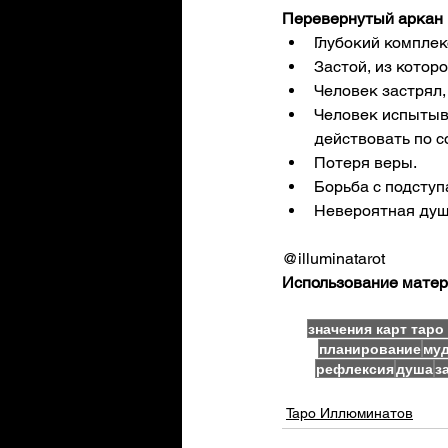
Перевернутый аркан 
Глубокий комплек
Застой, из которо
Человек застрял,
Человек испытыва
действовать по с
Потеря веры. 
Борьба с подступ
Невероятная душе
@illuminatarot
Использование матери
значения карт тар
планирование
му
рефлексия
душа
з
Таро Иллюминатов