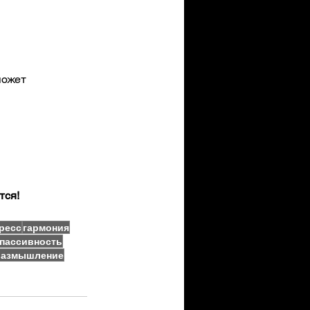
может 
тся!
ресс
гармония
пассивность
размышление