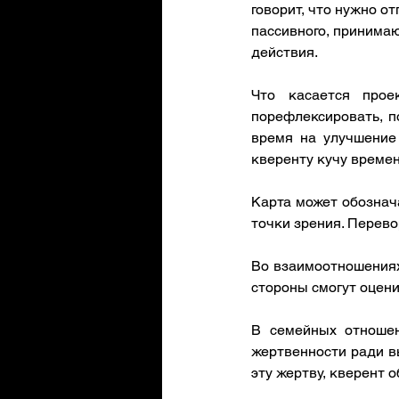
говорит, что нужно о
пассивного, принимаю
действия. 
Что касается прое
порефлексировать, п
время на улучшение 
кверенту кучу време
Карта может обознача
точки зрения. Перевор
Во взаимоотношениях,
стороны смогут оценит
В семейных отношен
жертвенности ради вы
эту жертву, кверент 