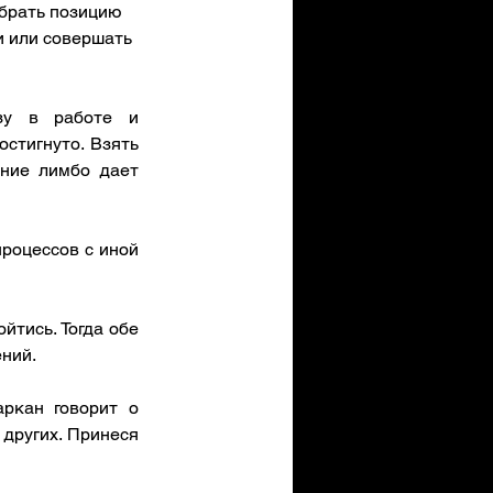
ыбрать позицию 
и или совершать 
зу в работе и 
тигнуто. Взять 
ние лимбо дает 
роцессов с иной 
тись. Тогда обе 
ний. 
ркан говорит о 
других. Принеся 