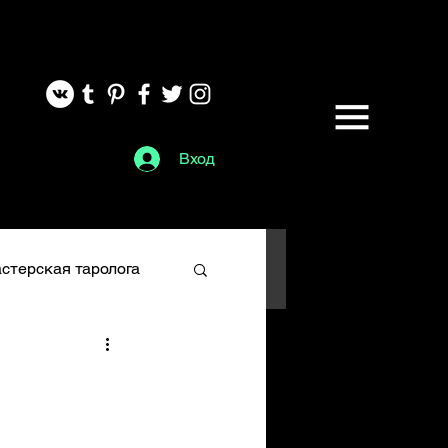
Вход
стерская таролога
Глифы