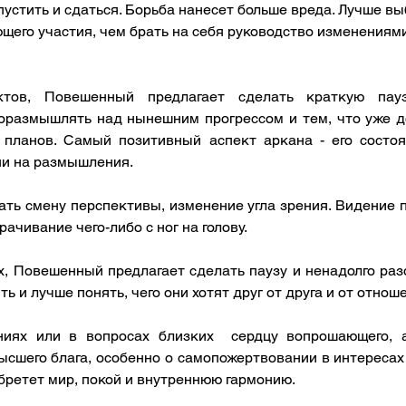
тпустить и сдаться. Борьба нанесет больше вреда. Лучше в
щего участия, чем брать на себя руководство изменениям
ктов, Повешенный предлагает сделать краткую пау
оразмышлять над нынешним прогрессом и тем, что уже дос
планов. Самый позитивный аспект аркана - его состоя
ни на размышления. 
ть смену перспективы, изменение угла зрения. Видение п
ачивание чего-либо с ног на голову. 
 Повешенный предлагает сделать паузу и ненадолго разой
ь и лучше понять, чего они хотят друг от друга и от отноше
иях или в вопросах близких  сердцу вопрошающего, а
сшего блага, особенно о самопожертвовании в интересах 
обретет мир, покой и внутреннюю гармонию. 