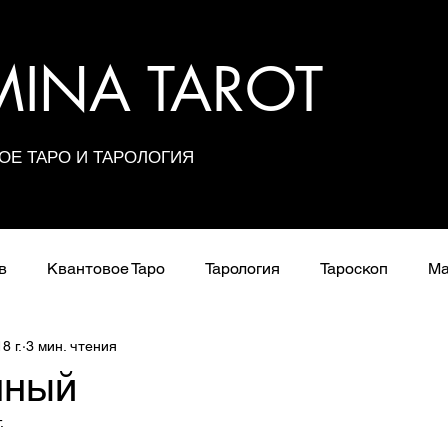
UMINA TAROT
ОЕ ТАРО И ТАРОЛОГИЯ
в
Квантовое Таро
Тарология
Тароскоп
Ма
8 г.
3 мин. чтения
Расклады
Сочетания карт
Значения арканов
нный
.
Школа Таро
з 5 звезд.