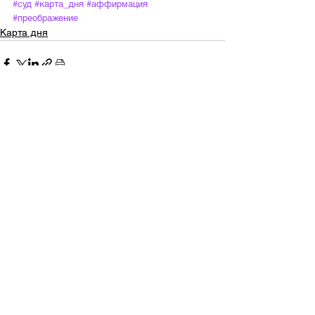
#суд
#карта_дня
#аффирмация
#преображение
Карта дня
Смотреть все
Недавние посты