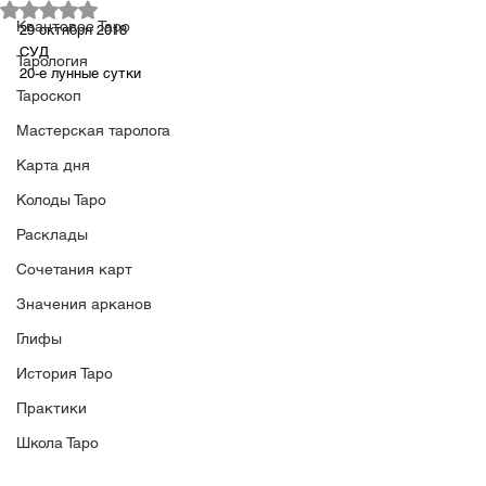
Оценка: не число из 5 звезд.
Квантовое Таро
29 октября 2018
СУД
Тарология
20-е лунные сутки
Тароскоп
Мастерская таролога
Карта дня
Колоды Таро
Расклады
Сочетания карт
Значения арканов
Глифы
История Таро
Практики
Школа Таро