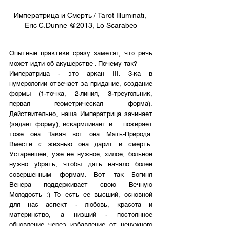
Императрица и Смерть / Tarot Illuminati, 
Eric C.Dunne @2013, Lo Scarabeo
Опытные практики сразу заметят, что речь 
может идти об акушерстве . Почему так? 
Императрица - это аркан III. 3-ка в 
нумерологии отвечает за придание, создание 
формы (1-точка, 2-линия, 3-треугольник, 
первая геометрическая форма). 
Действительно, наша Императрица зачинает 
(задает форму), вскармливает и ... пожирает 
тоже она. Такая вот она Мать-Природа. 
Вместе с жизнью она дарит и смерть. 
Устаревшее, уже не нужное, хилое, больное 
нужно убрать, чтобы дать начало более 
совершенным формам. Вот так Богиня 
Венера поддерживает свою Вечную 
Молодость :) То есть ее высший, основной 
для нас аспект - любовь, красота и 
материнство, а низший - постоянное 
обновление через избавление от ненужного 