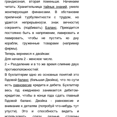
грандиозная, вторая поменьше. Начинаем 
читать: Хранительница 
тайных знаний
, умело 
жонглирующая финансами. В обстановке 
приличной турбулентности с трудом, но 
удается непрерывно(см. знак вечности) 
сохранять (подбивать) 
Баланс
. Приходится 
постоянно быть в напряжении, лавировать и 
лавировать, чтобы не пустить ко дну 
корабли, груженные товарами (например 
фирмы). 
Теперь вернемся к двойкам:
Для начала 2 - женское число. 
2 = Разделение и в то же время слияние двух 
противоположностей: 
В бухгалтерии одно из основных понятий это 
Годовой 
баланс
 (большая Двойка), что по сути 
есть 
равновесие
 кредита и дебета. Бухгалтер 
весь год ежедневно занимается дебетом-
кредитом, чтобы в конце года сдать главный 
Годовой баланс. Двойка - равновесие и 
внимание к деталям (попробуй что-нибудь тут 
упусти). Это и способность видеть и 
использовать сразу разные стороны 