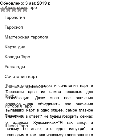
Обновлено:
3 авг. 2019 г.
Квантовое Таро
Оценка: не число из 5 звезд.
Тарология
Тароскоп
Мастерская таролога
Карта дня
Колоды Таро
Расклады
Сочетания карт
Тема чтения раскладов и сочетания карт в 
Значения арканов
Тарологии одна из самых сложных для 
Глифы
начинающих. Даже зная все значения 
арканов, как объединить все значения 
История Таро
выпавших карт в одно общее, самое главное 
Практики
значение, в ответ? Не будем говорить сейчас 
о гадалках, Художниках="Я так вижу, а 
Школа Таро
почему не знаю, это идет изнутри", а 
поговорим о том, как используя свои знания о 