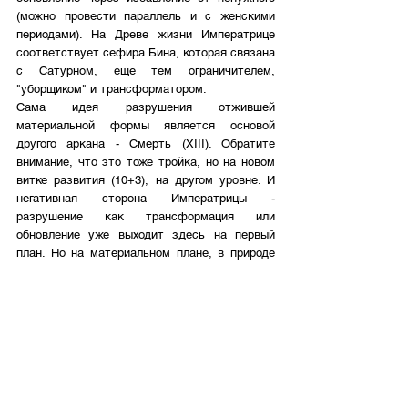
(можно провести параллель и с женскими 
периодами). На Древе жизни Императрице 
соответствует сефира Бина, которая связана 
с Сатурном, еще тем ограничителем, 
"уборщиком" и трансформатором. 
Сама идея разрушения отжившей 
материальной формы является основой 
другого аркана - Смерть (ХIII). Обратите 
внимание, что это тоже тройка, но на новом 
витке развития (10+3), на другом уровне. И 
негативная сторона Императрицы - 
разрушение как трансформация или 
обновление уже выходит здесь на первый 
план. Но на материальном плане, в природе 
ничего не попадает в небытие, элементы 
перестраиваются, перегруппировываются и 
становятся в итоге новыми формами жизни. 
То есть получается другой аспект 13-го 
аркана - перевоплощение (снова в плоть, в 
новую физическую форму). Конец - это новое 
начало. На карте мало кто замечает 
РАССВЕТ. 