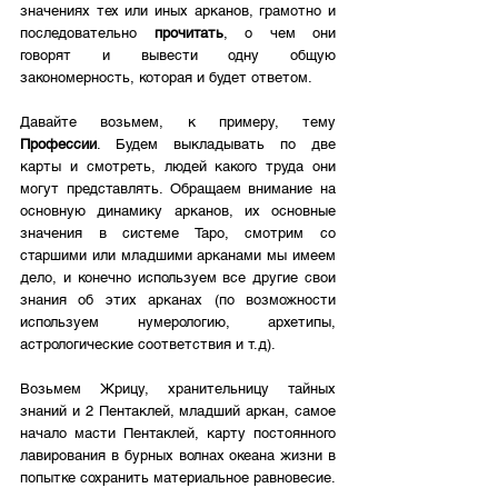
значениях тех или иных арканов, грамотно и 
последовательно 
прочитать
, о чем они 
говорят и вывести одну общую 
закономерность, которая и будет ответом.
Давайте возьмем, к примеру, тему 
Профессии
. Будем выкладывать по две 
карты и смотреть, людей какого труда они 
могут представлять. Обращаем внимание на 
основную динамику арканов, их основные 
значения в системе Таро, смотрим со 
старшими или младшими арканами мы имеем 
дело, и конечно используем все другие свои 
знания об этих арканах (по возможности 
используем нумерологию, архетипы, 
астрологические соответствия и т.д). 
Возьмем Жрицу, хранительницу тайных 
знаний и 2 Пентаклей, младший аркан, самое 
начало масти Пентаклей, карту постоянного 
лавирования в бурных волнах океана жизни в 
попытке сохранить материальное равновесие.