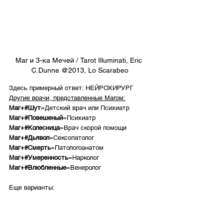
Маг и 3-ка Мечей / Tarot Illuminati, Eric 
C.Dunne @2013, Lo Scarabeo
Здесь примерный ответ: НЕЙРОХИРУРГ
Другие врачи, представленные Магом:
Маг+#Шут
=Детский врач или Психиатр
Маг+#Повешеный
=Психиатр
Маг+#Колесница
=Врач скорой помощи
Маг+#Дьявол
=Сексопатолог
Маг+#Смерть
=Патологоанатом
Маг+#Умеренность
=Нарколог
Маг+#Влюбленные
=Венеролог
Еще варианты: