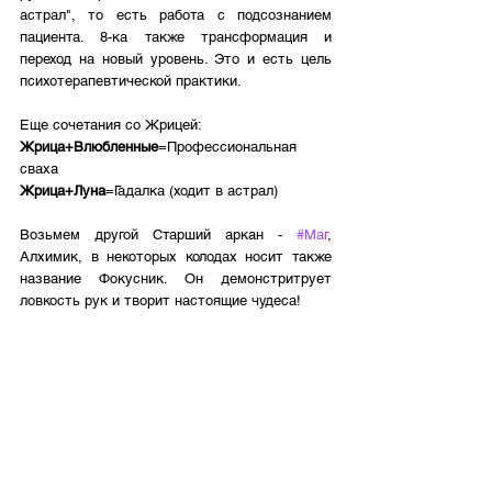
астрал", то есть работа с подсознанием 
пациента. 8-ка также трансформация и 
переход на новый уровень. Это и есть цель 
психотерапевтической практики.
Еще сочетания со Жрицей:
Жрица+Влюбленные
=Профессиональная 
сваха
Жрица+Луна
=Гадалка (ходит в астрал)
Возьмем другой Старший аркан - 
#Маг
, 
Алхимик, в некоторых колодах носит также 
название Фокусник. Он демонстритрует 
ловкость рук и творит настоящие чудеса!