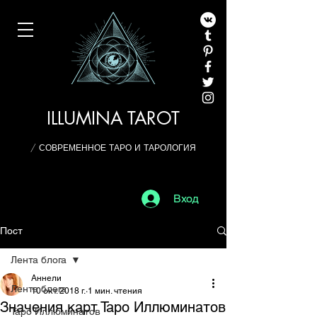
ILLUMINA TAROT
/ СОВРЕМЕННОЕ ТАРО И ТАРОЛОГИЯ
Вход
Пост
Лента блога
Аннели
Лента блога
10 окт. 2018 г.
1 мин. чтения
Значения карт Таро Иллюминатов
Таро Иллюминатов