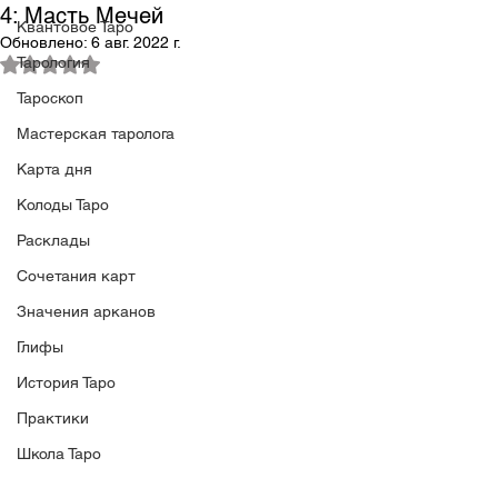
4: Масть Мечей
Квантовое Таро
Обновлено:
6 авг. 2022 г.
Тарология
Оценка: не число из 5 звезд.
Тароскоп
Мастерская таролога
Карта дня
Колоды Таро
Расклады
Сочетания карт
Значения арканов
Глифы
История Таро
Практики
Школа Таро