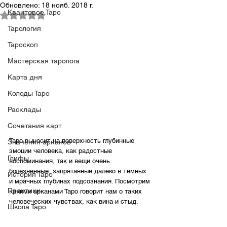
Обновлено:
18 нояб. 2018 г.
Квантовое Таро
Оценка: не число из 5 звезд.
Тарология
Тароскоп
Мастерская таролога
Карта дня
Колоды Таро
Расклады
Сочетания карт
Таро выносит на поверхность глубинные 
Значения арканов
эмоции человека, как радостные 
Глифы
воспоминания, так и вещи очень 
болезненные, запрятанные далеко в темных 
История Таро
и мрачных глубинах подсознания. Посмотрим 
Практики
какими арканами Таро говорит нам о таких 
человеческих чувствах, как вина и стыд.
Школа Таро