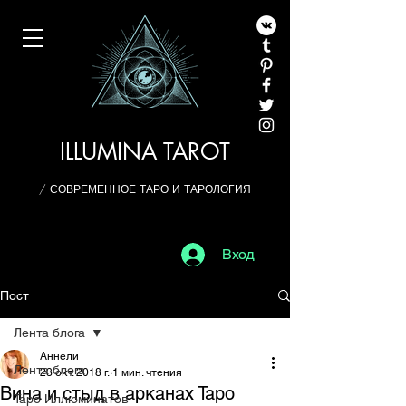
ILLUMINA TAROT
/ СОВРЕМЕННОЕ ТАРО И ТАРОЛОГИЯ
Вход
Пост
Лента блога
Аннели
Лента блога
23 окт. 2018 г.
1 мин. чтения
Вина и стыд в арканах Таро
Таро Иллюминатов